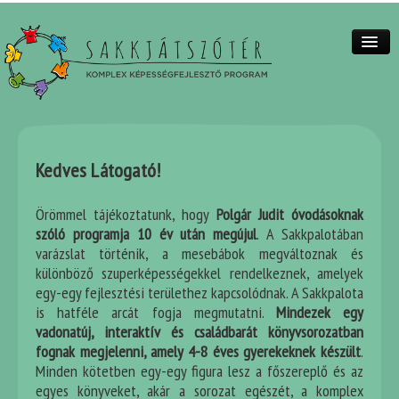
A KREATÍV GONDOLKODÁSHOZ VEZETŐ ÚT
Kedves Látogató!
Örömmel tájékoztatunk, hogy
Polgár Judit óvodásoknak
szóló programja 10 év után megújul
. A Sakkpalotában
varázslat történik, a mesebábok megváltoznak és
különböző szuperképességekkel rendelkeznek, amelyek
egy-egy fejlesztési területhez kapcsolódnak. A Sakkpalota
is hatféle arcát fogja megmutatni.
Mindezek egy
vadonatúj, interaktív és családbarát könyvsorozatban
fognak megjelenni, amely 4-8 éves gyerekeknek készült
.
Minden kötetben egy-egy figura lesz a főszereplő és az
egyes könyveket, akár a sorozat egészét, a komplex